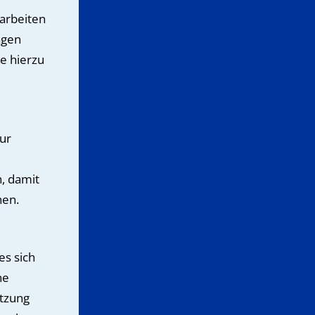
arbeiten
ägen
ie hierzu
ur
, damit
nen.
es sich
ne
utzung