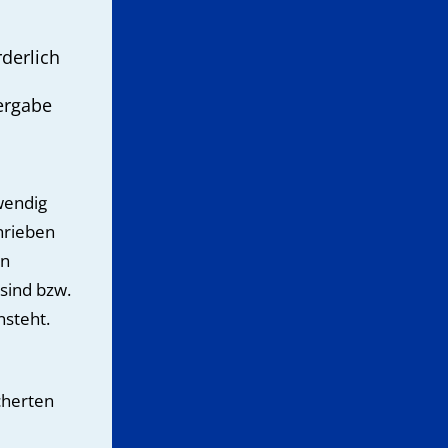
derlich
ergabe
wendig
hrieben
en
sind bzw.
nsteht.
cherten