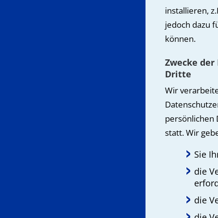
installieren, z
jedoch dazu f
können.
Zwecke der 
Dritte
Wir verarbeit
Datenschutzer
persönlichen 
statt. Wir geb
Sie I
die V
erford
die V
die V