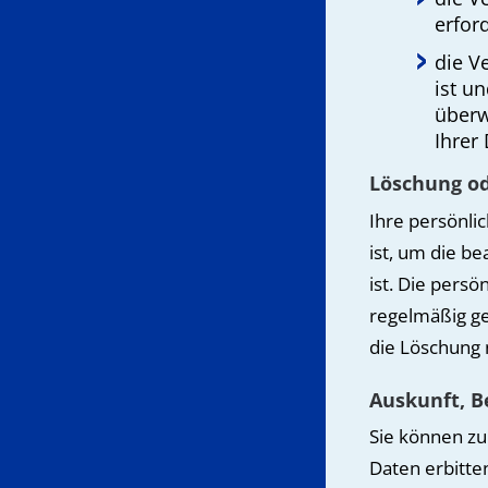
erford
die V
ist u
überw
Ihrer
Löschung od
Ihre persönli
ist, um die b
ist. Die pers
regelmäßig ge
die Löschung 
Auskunft, B
Sie können zu
Daten erbitten