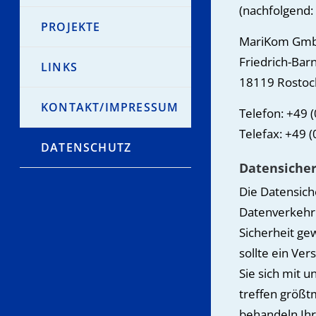
(nachfolgend: 
PROJEKTE
MariKom Gm
Friedrich-Barn
LINKS
18119 Rostoc
KONTAKT/IMPRESSUM
Telefon: +49 
Telefax: +49 
DATENSCHUTZ
Datensicher
Die Datensiche
Datenverkehr 
Sicherheit ge
sollte ein Ve
Sie sich mit 
treffen größt
behandeln Ih