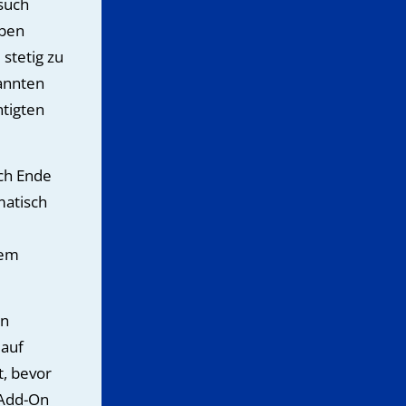
such
eben
stetig zu
nannten
tigten
ch Ende
matisch
rem
en
 auf
, bevor
 Add-On