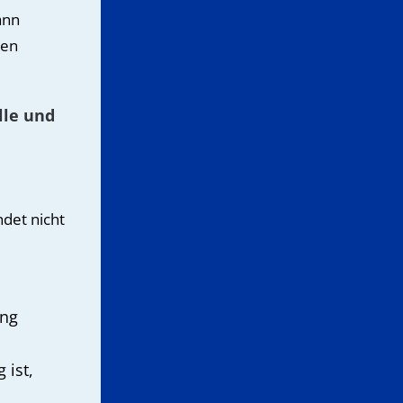
ann
zen
lle und
det nicht
ung
 ist,