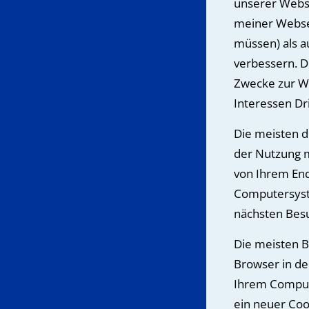
unserer Webse
meiner Websei
müssen) als au
verbessern. D
Zwecke zur Wa
Interessen Dri
Die meisten 
der Nutzung 
von Ihrem End
Computersyst
nächsten Bes
Die meisten B
Browser in de
Ihrem Compute
ein neuer Coo