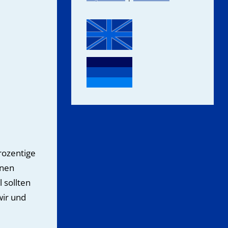
rozentige
onen
 sollten
wir und